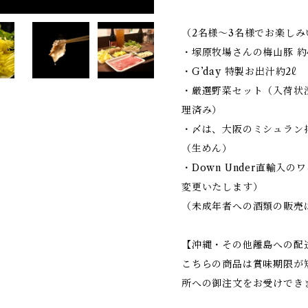
（2名様～3名様でお楽し
・塚原牧場さんの梅山豚 約4
・G’day 特製お出汁約2ℓ
・厳選野菜セット（入荷状
理済み）
・〆は、大阪のミシュラン
（生めん）
・Down Under直輸入
変更いたします）
（未成年者への酒類の販売
【沖縄・その他離島への配
こちらの商品は賞味期限が
所への御注文をお受けでき