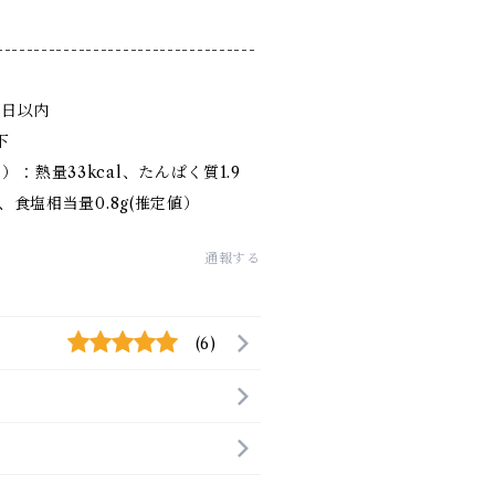
-----------------------------------
3日以内
下
）：熱量33kcal、たんぱく質1.9
g、食塩相当量0.8g(推定値）
通報する
(6)