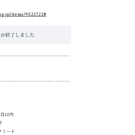
op.jp/items/95227228
間が終了しました
-----------------------------------
-----------------------------------
3日以内
下
ワミート