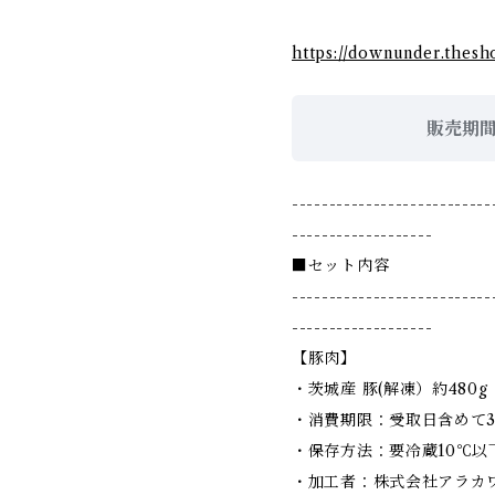
https://downunder.thesh
販売期
---------------------------
-------------------
■セット内容
---------------------------
-------------------
【豚肉】
・茨城産 豚(解凍）約480g
・消費期限：受取日含めて
・保存方法：要冷蔵10℃以
・加工者：株式会社アラカ