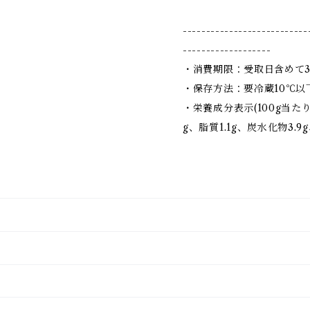
---------------------------
-------------------
・消費期限：受取日含めて
・保存方法：要冷蔵10℃以
・栄養成分表示(100g当たり
g、脂質1.1g、炭水化物3.9